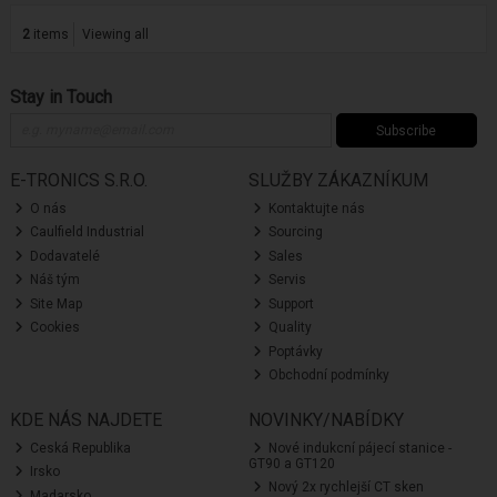
2
items
Viewing all
Stay in Touch
Subscribe
E-TRONICS S.R.O.
SLUŽBY ZÁKAZNÍKUM
O nás
Kontaktujte nás
Caulfield Industrial
Sourcing
Dodavatelé
Sales
Náš tým
Servis
Site Map
Support
Cookies
Quality
Poptávky
Obchodní podmínky
KDE NÁS NAJDETE
NOVINKY/NABÍDKY
Ceská Republika
Nové indukcní pájecí stanice -
GT90 a GT120
Irsko
Nový 2x rychlejší CT sken
Madarsko