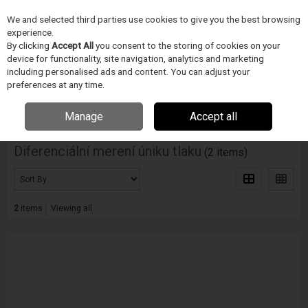
We and selected third parties use cookies to give you the best browsing
Skip to content
experience.
Menu
Search
By clicking
Accept All
you consent to the storing of cookies on your
device for functionality, site navigation, analytics and marketing
including personalised ads and content. You can adjust your
Home
INSPEKCE A MERENÍ
Uson
Diferenciální merení úniku tlaku
preferences at any time.
Filter
Manage
Accept all
Diferenciální merení úniku tlaku
(2 items)
2
items
Viewing all