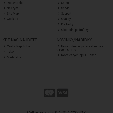
Dodavatelé
Sales
Náš tým
Servis
Site Map
Support
Cookies
Quality
Poptávky
Obchodní podmínky
KDE NÁS NAJDETE
NOVINKY/NABÍDKY
Ceská Republika
Nové indukcní pájecí stanice -
GT90 a GT120
Irsko
Nový 2x rychlejší CT sken
Madarsko
Call us now on 00420547228437