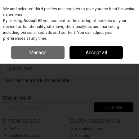
We and selected third parties use cookies to give you the best browsing
Skip to content
experience.
Menu
Search
By clicking
Accept All
you consent to the storing of cookies on your
device for functionality, site navigation, analytics and marketing
including personalised ads and content. You can adjust your
Home
PRUMYSLOVÉ VYBAVENÍ
StaticTec
preferences at any time.
Filter
Manage
Accept all
StaticTec
There are no products available.
Stay in Touch
Subscribe
E-TRONICS S.R.O.
SLUŽBY ZÁKAZNÍKUM
O nás
Kontaktujte nás
Caulfield Industrial
Sourcing