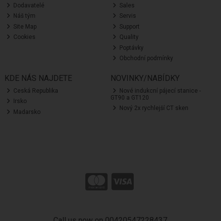
Dodavatelé
Sales
Náš tým
Servis
Site Map
Support
Cookies
Quality
Poptávky
Obchodní podmínky
KDE NÁS NAJDETE
NOVINKY/NABÍDKY
Ceská Republika
Nové indukcní pájecí stanice -
GT90 a GT120
Irsko
Nový 2x rychlejší CT sken
Madarsko
Call us now on 00420547228437