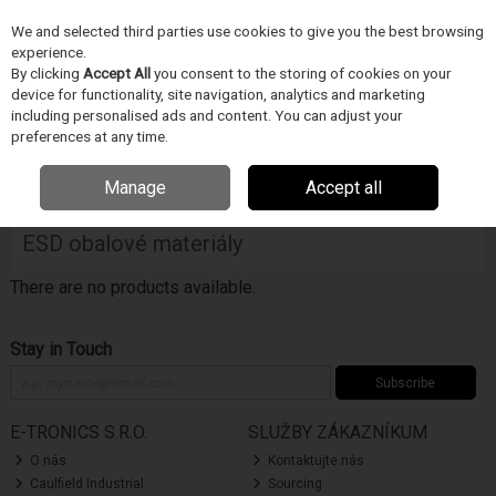
We and selected third parties use cookies to give you the best browsing
Skip to content
experience.
Menu
Search
By clicking
Accept All
you consent to the storing of cookies on your
device for functionality, site navigation, analytics and marketing
including personalised ads and content. You can adjust your
Home
PRUMYSLOVÉ VYBAVENÍ
StaticTec
ESD obalové materiály
preferences at any time.
Filter
Manage
Accept all
ESD obalové materiály
There are no products available.
Stay in Touch
Subscribe
E-TRONICS S.R.O.
SLUŽBY ZÁKAZNÍKUM
O nás
Kontaktujte nás
Caulfield Industrial
Sourcing