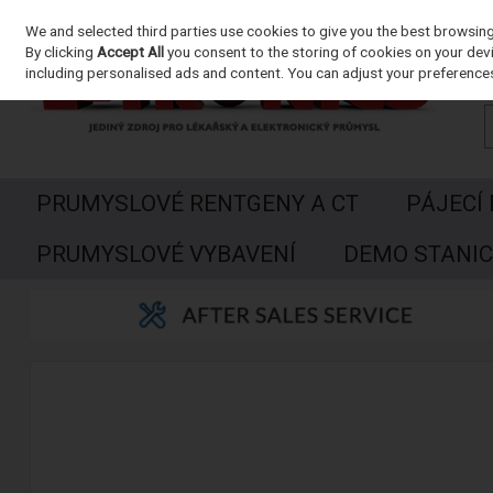
We and selected third parties use cookies to give you the best browsin
Skip to content
By clicking
Accept All
you consent to the storing of cookies on your devic
including personalised ads and content. You can adjust your preferences
PRUMYSLOVÉ RENTGENY A CT
PÁJECÍ
PRUMYSLOVÉ VYBAVENÍ
DEMO STANIC