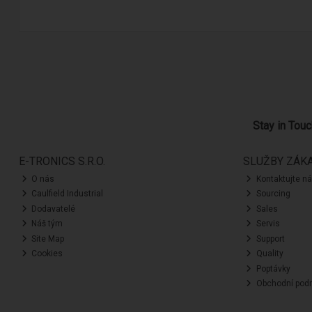
Stay in Tou
E-TRONICS S.R.O.
SLUŽBY ZÁK
O nás
Kontaktujte n
Caulfield Industrial
Sourcing
Dodavatelé
Sales
Náš tým
Servis
Site Map
Support
Cookies
Quality
Poptávky
Obchodní pod