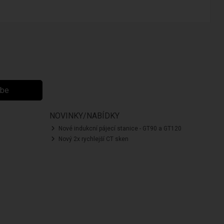
ibe
NOVINKY/NABÍDKY
Nové indukcní pájecí stanice - GT90 a GT120
Nový 2x rychlejší CT sken