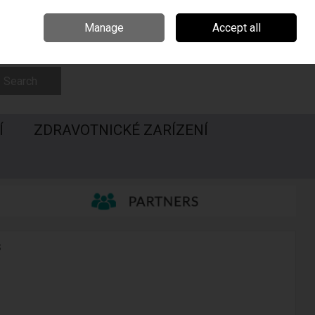
Irsko
Madarsko
Call Us: 00420547228437
Manage
Accept all
Sign in
Join
Search
Í
ZDRAVOTNICKÉ ZARÍZENÍ
s