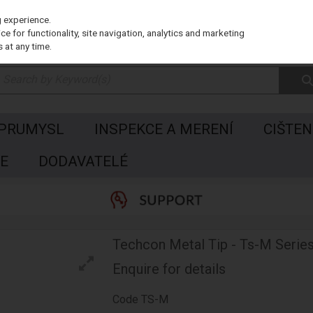
g experience.
e for functionality, site navigation, analytics and marketing
 at any time.
 PRUMYSL
INSPEKCE A MERENÍ
CIŠTEN
E
DODAVATELÉ
Techcon Metal Tip - Ts-M Serie
Enquire for details
Code
TS-M