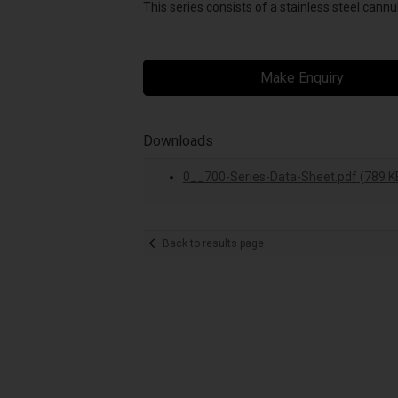
This series consists of a stainless steel can
Make Enquiry
Downloads
0__700-Series-Data-Sheet.pdf (789 K
Back to results page