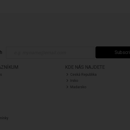
ch
Subscr
AZNÍKUM
KDE NÁS NAJDETE
ás
Ceská Republika
Irsko
Madarsko
mínky