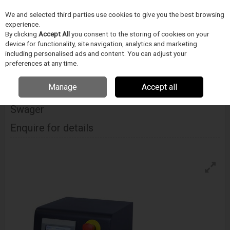
We and selected third parties use cookies to give you the best browsing
Skip to content
experience.
Menu
Search
By clicking
Accept All
you consent to the storing of cookies on your
device for functionality, site navigation, analytics and marketing
including personalised ads and content. You can adjust your
Home
DODAVATELÉ
BLOCKWISE
Blockwise Sga Twenty Channel
preferences at any time.
Marker Band Swager
Manage
Accept all
Blockwise Sga Twenty Channel Marker Band
Swager
Enquire for details