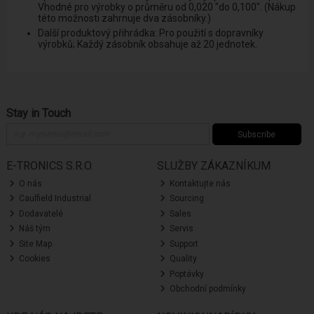
Vhodné pro výrobky o průměru od 0,020 "do 0,100". (Nákup
této možnosti zahrnuje dva zásobníky.)
Další produktový přihrádka: Pro použití s ​​dopravníky
výrobků; Každý zásobník obsahuje až 20 jednotek.
Stay in Touch
Subscribe
E-TRONICS S.R.O.
SLUŽBY ZÁKAZNÍKUM
O nás
Kontaktujte nás
Caulfield Industrial
Sourcing
Dodavatelé
Sales
Náš tým
Servis
Site Map
Support
Cookies
Quality
Poptávky
Obchodní podmínky