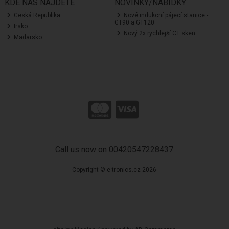
KDE NÁS NAJDETE
NOVINKY/NABÍDKY
Ceská Republika
Nové indukcní pájecí stanice -
GT90 a GT120
Irsko
Nový 2x rychlejší CT sken
Madarsko
Call us now on 00420547228437
Copyright © e-tronics.cz 2026