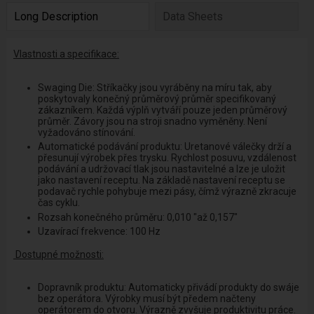
Long Description
Data Sheets
Vlastnosti a specifikace:
Swaging Die: Stříkačky jsou vyráběny na míru tak, aby
poskytovaly konečný průměrový průměr specifikovaný
zákazníkem. Každá výplň vytváří pouze jeden průměrový
průměr. Závory jsou na stroji snadno vyměněny. Není
vyžadováno stínování.
Automatické podávání produktu: Uretanové válečky drží a
přesunují výrobek přes trysku. Rychlost posuvu, vzdálenost
podávání a udržovací tlak jsou nastavitelné a lze je uložit
jako nastavení receptu. Na základě nastavení receptu se
podavač rychle pohybuje mezi pásy, čímž výrazně zkracuje
čas cyklu.
Rozsah konečného průměru: 0,010 "až 0,157"
Uzavírací frekvence: 100 Hz
Dostupné možnosti:
Dopravník produktu: Automaticky přivádí produkty do swáje
bez operátora. Výrobky musí být předem načteny
operátorem do otvoru. Výrazně zvyšuje produktivitu práce.