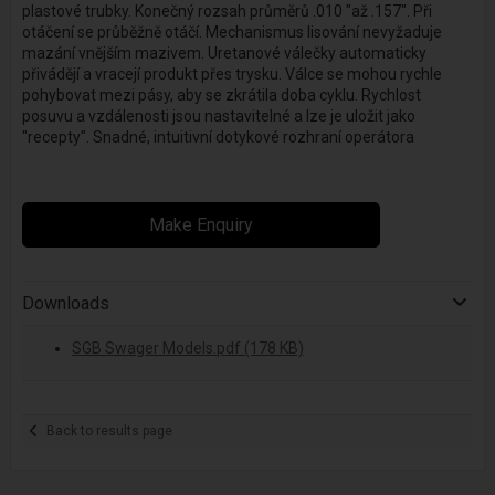
plastové trubky. Konečný rozsah průměrů .010 "až .157". Při
otáčení se průběžně otáčí. Mechanismus lisování nevyžaduje
mazání vnějším mazivem. Uretanové válečky automaticky
přivádějí a vracejí produkt přes trysku. Válce se mohou rychle
pohybovat mezi pásy, aby se zkrátila doba cyklu. Rychlost
posuvu a vzdálenosti jsou nastavitelné a lze je uložit jako
"recepty". Snadné, intuitivní dotykové rozhraní operátora
Make Enquiry
Downloads
SGB Swager Models.pdf (178 KB)
Back to results page