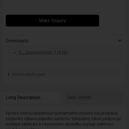
Make Enquiry
Downloads
0__Datasheet.pdf (118 KB)
Back to results page
Long Description
Data Sheets
Výrobci mohou dosáhnout významného zvýšení své produkce
zvýšením výkonu pájecího systému. Vylepšený výkon podporuje
rychlejší zahřívání a v konečném důsledku zvyšuje celkovou