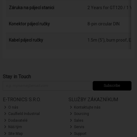
Záruka na pájecí stanici
2 Years for GT120 / 1 Ye
Konektor pájecí ručky
8-pin circular DIN
Kabel pájecí ručky
1.5m (5'), burn proof, ESD
Stay in Touch
Subscribe
E-TRONICS S.R.O.
SLUŽBY ZÁKAZNÍKUM
O nás
Kontaktujte nás
Caulfield Industrial
Sourcing
Dodavatelé
Sales
Náš tým
Servis
Site Map
Support