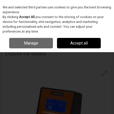
We and selected third parties use cookies to give you the best browsing
Skip to content
experience.
Menu
Search
By clicking
Accept All
you consent to the storing of cookies on your
device for functionality, site navigation, analytics and marketing
including personalised ads and content. You can adjust your
Home
DODAVATELÉ
METCAL
Metcal Gt120 Pájecí Stanice
preferences at any time.
Manage
Accept all
Metcal Gt120 Pájecí Stanice
Enquire for details