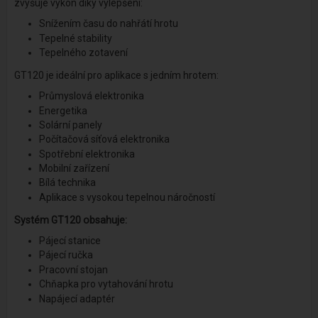
zvyšuje výkon díky vylepšení:
Snížením času do nahřátí hrotu
Tepelné stability
Tepelného zotavení
GT120 je ideální pro aplikace s jedním hrotem:
Průmyslová elektronika
Energetika
Solární panely
Počítačová síťová elektronika
Spotřební elektronika
Mobilní zařízení
Bílá technika
Aplikace s vysokou tepelnou náročností
Systém GT120 obsahuje:
Pájecí stanice
Pájecí ručka
Pracovní stojan
Chňapka pro vytahování hrotu
Napájecí adaptér