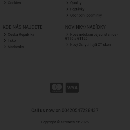
Cookies
Quality
Poptávky
Obchodní podmínky
KDE NÁS NAJDETE
NOVINKY/NABÍDKY
Ceská Republika
Nové indukcní pájecí stanice -
GT90 a GT120
Irsko
Nový 2x rychlejší CT sken
Madarsko
Call us now on 00420547228437
Copyright © e-tronics.cz 2026