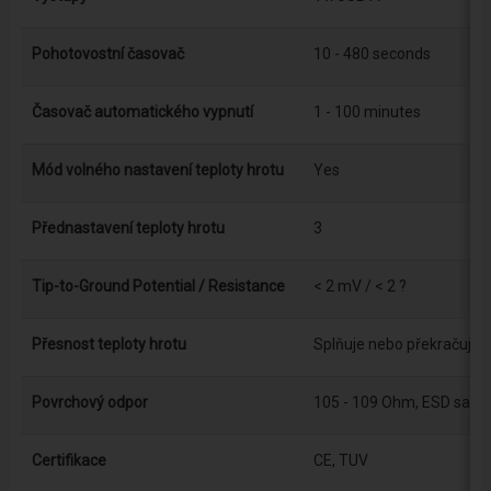
Pohotovostní časovač
10 - 480 seconds
Časovač automatického vypnutí
1 - 100 minutes
Mód volného nastavení teploty hrotu
Yes
Přednastavení teploty hrotu
3
Tip-to-Ground Potential / Resistance
< 2 mV / < 2 ?
Přesnost teploty hrotu
Splňuje nebo překračuje 
Povrchový odpor
105 - 109 Ohm, ESD safe
Certifikace
CE, TUV