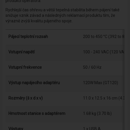
produkci operátora.
Rychlejší čas ohřevu a větší tepelná stabilita během pájení také
snižuje vznik závad a následných reklamací produktu tím, že
výrazně zvýší kvalitu pájeného spoje.
Pájecí teplotní rozsah
200 to 450 °C (392 to 842 
Vstupní napětí
100 - 240 VAC (120 VAC for
Vstupní frekvence
50 / 60 Hz
Výstup napájecího adaptéru
120W Max (GT120)
Rozměry (š x d x v)
11.0 x 12.5 x 16 cm (4.3 x 4
Hmotnost stanice s adaptérem
1.68 kg (3.70 lb)
Výstupy
1 x USB A