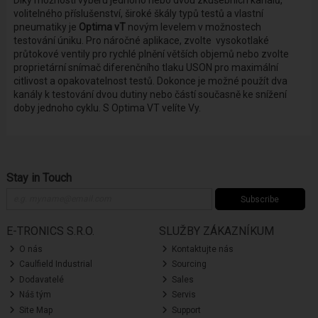
Díky možnosti výběru jednoho nebo dvou zkušebních kanálů,
volitelného příslušenství, široké škály typů testů a vlastní
pneumatiky je
Optima vT
novým levelem v možnostech
testování úniku. Pro náročné aplikace, zvolte vysokotlaké
průtokové ventily pro rychlé plnění větších objemů nebo zvolte
proprietární snímač diferenčního tlaku USON pro maximální
citlivost a opakovatelnost testů. Dokonce je možné použít dva
kanály k testování dvou dutiny nebo částí současně ke snížení
doby jednoho cyklu. S Optima VT velíte Vy.
Stay in Touch
Subscribe
E-TRONICS S.R.O.
SLUŽBY ZÁKAZNÍKUM
O nás
Kontaktujte nás
Caulfield Industrial
Sourcing
Dodavatelé
Sales
Náš tým
Servis
Site Map
Support