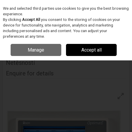
We and selected third parties use cookies to give you the best browsing
Skip to content
experience.
Menu
Search
By clicking
Accept All
you consent to the storing of cookies on your
device for functionality, site navigation, analytics and marketing
including personalised ads and content. You can adjust your
Home
INSPEKCE A MERENÍ
Uson
Integrované merice
Uson
preferences at any time.
Optima Vt, Konfigurovatelný Měřič Netěsností
Manage
Accept all
Uson Optima Vt, Konfigurovatelný Měřič
Netěsností
Enquire for details