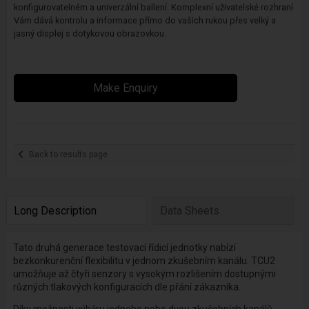
konfigurovatelném a univerzální ballení. Komplexní uživatelské rozhraní
Vám dává kontrolu a informace přímo do vašich rukou přes velký a
jasný displej s dotykovou obrazovkou.
Make Enquiry
Back to results page
Long Description
Data Sheets
Tato druhá generace testovací řídicí jednotky nabízí
bezkonkurenční flexibilitu v jednom zkušebním kanálu. TCU2
umožňuje až čtyři senzory s vysokým rozlišením dostupnými
různých tlakových konfiguracích dle přání zákazníka.