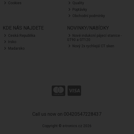
Cookies
Quality
Poptávky
Obchodní podmínky
KDE NÁS NAJDETE
NOVINKY/NABÍDKY
Ceská Republika
Nové indukcní pájecí stanice -
GT90 a GT120
Irsko
Nový 2x rychlejší CT sken
Madarsko
Call us now on 00420547228437
Copyright © e-tronics.cz 2026