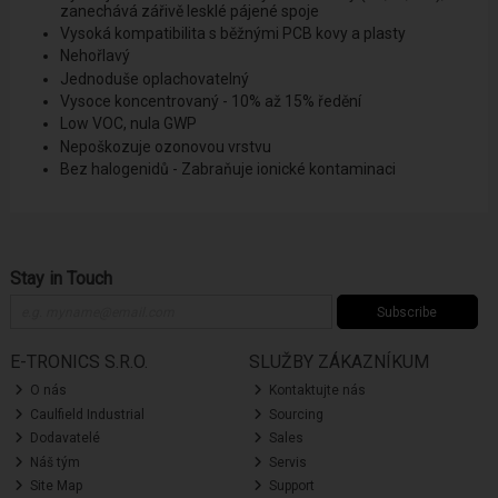
zanechává
zářivě
lesklé
pájené spoje
Vysoká kompatibilita s běžnými PCB kovy a plasty
Nehořlavý
Jednoduše oplachovatelný
Vysoce koncentrovaný - 10% až 15% ředění
Low VOC, nula GWP
Nepoškozuje ozonovou vrstvu
Bez halogenidů - Zabraňuje ionické kontaminaci
Stay in Touch
Subscribe
E-TRONICS S.R.O.
SLUŽBY ZÁKAZNÍKUM
O nás
Kontaktujte nás
Caulfield Industrial
Sourcing
Dodavatelé
Sales
Náš tým
Servis
Site Map
Support