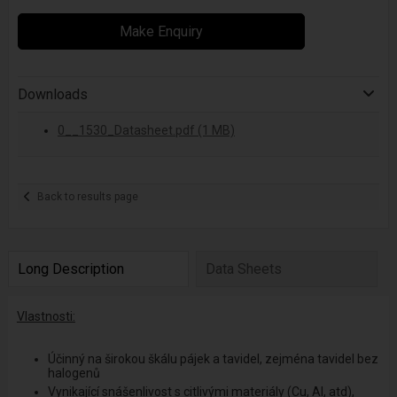
Make Enquiry
Downloads
0__1530_Datasheet.pdf (1 MB)
Back to results page
Long Description
Data Sheets
Vlastnosti:
Účinný na širokou škálu pájek a tavidel, zejména tavidel bez
halogenů
Vynikající snášenlivost s citlivými materiály (Cu, AI, atd),