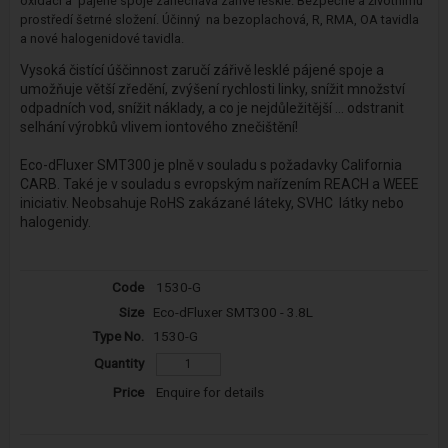
oxidaci a pájené spoje zanechává zářivě
lesklé
. Bezpečné a
životnímu
prostředí
šetrné složení. Účinný na bezoplachová, R, RMA, OA tavidla
a nové halogenidové tavidla.
Vysoká čistící úščinnost zaručí
zářivě
lesklé
pájené spoje a
umožňuje větší zředění, zvýšení rychlosti linky, snížit množství
odpadních vod, snížit náklady, a co je nejdůležitější ... odstranit
selhání výrobků vlivem iontového znečištění!
Eco-dFluxer SMT300 je plně v souladu s požadavky California
CARB. Také je v souladu s evropským nařízením REACH a WEEE
iniciativ. Neobsahuje RoHS zakázané láteky, SVHC látky nebo
halogenidy.
1530-G
Eco-dFluxer SMT300 - 3.8L
1530-G
Enquire for details