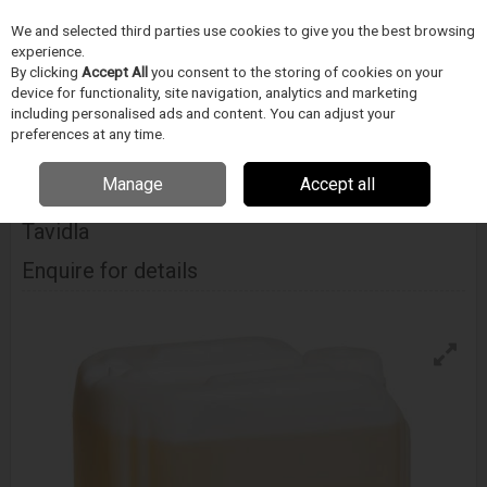
We and selected third parties use cookies to give you the best browsing
Skip to content
experience.
Menu
Search
By clicking
Accept All
you consent to the storing of cookies on your
device for functionality, site navigation, analytics and marketing
including personalised ads and content. You can adjust your
Home
DODAVATELÉ
TECHSPRAY
Techspray Eco-D Fluxer Smt300
preferences at any time.
Odstranovač Tavidla
Manage
Accept all
Techspray Eco-D Fluxer Smt300 Odstranovač
Tavidla
Enquire for details