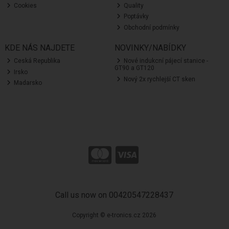
Cookies
Quality
Poptávky
Obchodní podmínky
KDE NÁS NAJDETE
NOVINKY/NABÍDKY
Ceská Republika
Nové indukcní pájecí stanice -
GT90 a GT120
Irsko
Nový 2x rychlejší CT sken
Madarsko
Call us now on 00420547228437
Copyright © e-tronics.cz 2026